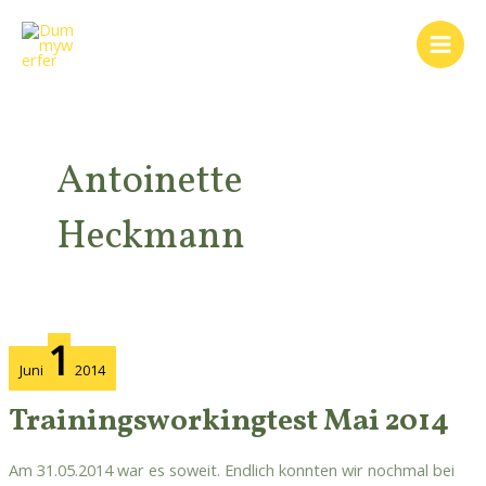
Zum
Main
Inhalt
Men
springen
Antoinette
Heckmann
Trainingsworkingtest
1
Mai
Juni
2014
2014
Trainingsworkingtest Mai 2014
Am 31.05.2014 war es soweit. Endlich konnten wir nochmal bei