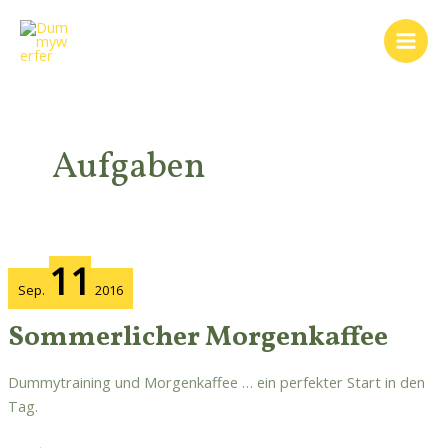
Zum
Main
Inhalt
Men
springen
Aufgaben
Sommerlicher
11
Morgenkaffee
Sep.
2016
Sommerlicher Morgenkaffee
Dummytraining und Morgenkaffee … ein perfekter Start in den
Tag.