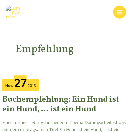
Zum
Main
Inhalt
Men
springen
Empfehlung
Buchempfehlung:
27
Ein
Nov.
2013
Hund
ist
Buchempfehlung: Ein Hund ist
ein
ein Hund, … ist ein Hund
Hund,
…
Eines meiner Lieblingsbücher zum Thema Dummyarbeit ist das
ist
mit dem einprägsamen Titel Ein Hund ist ein Hund, … ist ein
ein