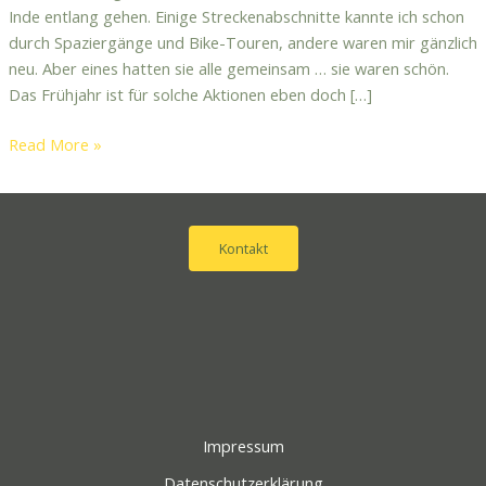
Inde entlang gehen. Einige Streckenabschnitte kannte ich schon
durch Spaziergänge und Bike-Touren, andere waren mir gänzlich
neu. Aber eines hatten sie alle gemeinsam … sie waren schön.
Das Frühjahr ist für solche Aktionen eben doch […]
Read More »
Kontakt
Impressum
Datenschutzerklärung