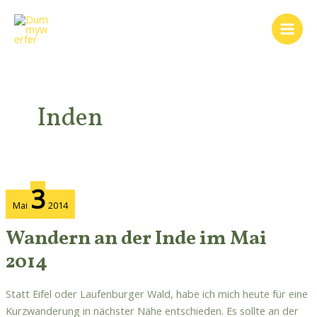
Zum
Main
Inhalt
Men
springen
Inden
Wandern
3
an
Mai
2014
der
Inde
Wandern an der Inde im Mai
im
2014
Mai
2014
Statt Eifel oder Laufenburger Wald, habe ich mich heute für eine
Kurzwanderung in nächster Nähe entschieden. Es sollte an der