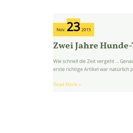
Zwei
23
Jahre
Nov.
2015
Hunde-
Tagebuch
Zwei Jahre Hunde
Wie schnell die Zeit vergeht … Gen
erste richtige Artikel war natürlic
Read More »