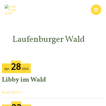
Zum
Main
Inhalt
Men
springen
Laufenburger Wald
Libby
28
im
Apr.
2024
Wald
Libby im Wald
Read More »
Herbst-