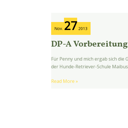
DP-
27
A
Nov.
2013
Vorbereitungsseminar
2013
DP-A Vorbereitung
Für Penny und mich ergab sich die
der Hunde-Retriever-Schule Maibusc
Read More »