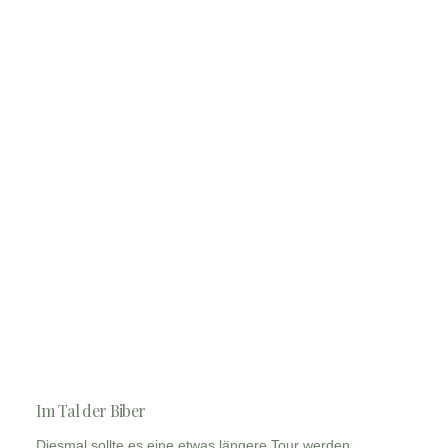
Im Tal der Biber
Diesmal sollte es eine etwas längere Tour werden.