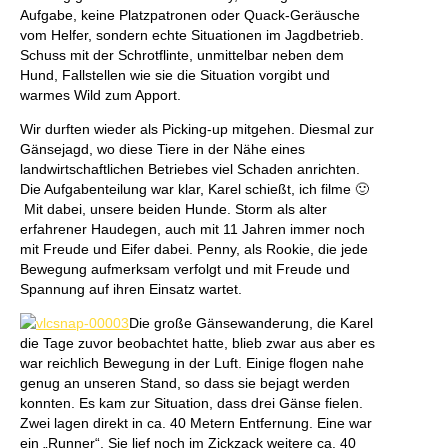
Aufgabe, keine Platzpatronen oder Quack-Geräusche
vom Helfer, sondern echte Situationen im Jagdbetrieb.
Schuss mit der Schrotflinte, unmittelbar neben dem
Hund, Fallstellen wie sie die Situation vorgibt und
warmes Wild zum Apport.
Wir durften wieder als Picking-up mitgehen. Diesmal zur
Gänsejagd, wo diese Tiere in der Nähe eines
landwirtschaftlichen Betriebes viel Schaden anrichten.
Die Aufgabenteilung war klar, Karel schießt, ich filme 🙂
Mit dabei, unsere beiden Hunde. Storm als alter
erfahrener Haudegen, auch mit 11 Jahren immer noch
mit Freude und Eifer dabei. Penny, als Rookie, die jede
Bewegung aufmerksam verfolgt und mit Freude und
Spannung auf ihren Einsatz wartet.
Die große Gänsewanderung, die Karel
die Tage zuvor beobachtet hatte, blieb zwar aus aber es
war reichlich Bewegung in der Luft. Einige flogen nahe
genug an unseren Stand, so dass sie bejagt werden
konnten. Es kam zur Situation, dass drei Gänse fielen.
Zwei lagen direkt in ca. 40 Metern Entfernung. Eine war
ein „Runner“. Sie lief noch im Zickzack weitere ca. 40