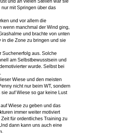
st und an vielen Stellen war sie
 nur mit Springen über das
rken und vor allem die
ch wenn manchmal der Wind ging,
ie Grashalme und brachte von unten
 in die Zone zu bringen und sie
r Suchenerfolg aus. Solche
hnell am Selbstbewusstsein und
emotivierter wurde. Selbst bei
.
dieser Wiese und den meisten
s Penny nicht nur beim WT, sondern
 sie auf Wiese so gar keine Lust
it auf Wiese zu geben und das
kturen immer weiter motiviert
Zeit für ordentliches Training zu
 Und dann kann uns auch eine
n.