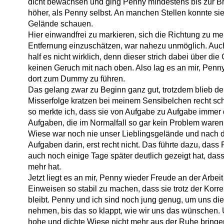
dicht bewachsen und ging Penny mindestens bis zur Bru
höher, als Penny selbst. An manchen Stellen konnte sie
Gelände schauen.
Hier einwandfrei zu markieren, sich die Richtung zu me
Entfernung einzuschätzen, war nahezu unmöglich. Au
half es nicht wirklich, denn dieser strich dabei über d
keinen Geruch mit nach oben. Also lag es an mir, Penny
dort zum Dummy zu führen.
Das gelang zwar zu Beginn ganz gut, trotzdem blieb de
Misserfolge kratzen bei meinem Sensibelchen recht sc
so merkte ich, dass sie von Aufgabe zu Aufgabe immer d
Aufgaben, die im Normalfall so gar kein Problem waren
Wiese war noch nie unser Lieblingsgelände und nach 
Aufgaben darin, erst recht nicht. Das führte dazu, das
auch noch einige Tage später deutlich gezeigt hat, dass
mehr hat.
Jetzt liegt es an mir, Penny wieder Freude an der Arbe
Einweisen so stabil zu machen, dass sie trotz der Korre
bleibt. Penny und ich sind noch jung genug, um uns die 
nehmen, bis das so klappt, wie wir uns das wünschen.
hohe und dichte Wiese nicht mehr aus der Ruhe bringe