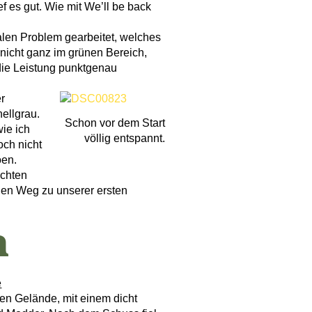
ef es gut. Wie mit We’ll be back
alen Problem gearbeitet, welches
 nicht ganz im grünen Bereich,
die Leistung punktgenau
r
ellgrau.
Schon vor dem Start
ie ich
völlig entspannt.
och nicht
öen.
achten
 den Weg zu unserer ersten
n
e
en Gelände, mit einem dicht