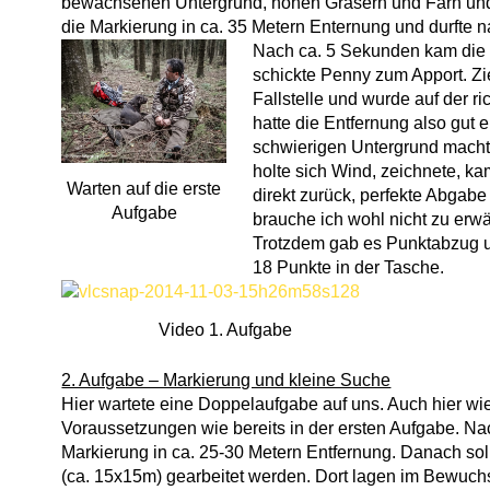
bewachsenen Untergrund, hohen Gräsern und Farn und
die Markierung in ca. 35 Metern Enternung und durfte 
Nach ca. 5 Sekunden kam die F
schickte Penny zum Apport. Zie
Fallstelle und wurde auf der r
hatte die Entfernung also gut 
schwierigen Untergrund macht
holte sich Wind, zeichnete, k
Warten auf die erste
direkt zurück, perfekte Abgabe
Aufgabe
brauche ich wohl nicht zu erw
Trotzdem gab es Punktabzug un
18 Punkte in der Tasche.
Video 1. Aufgabe
2. Aufgabe – Markierung und kleine Suche
Hier wartete eine Doppelaufgabe auf uns. Auch hier wie
Voraussetzungen wie bereits in der ersten Aufgabe. Na
Markierung in ca. 25-30 Metern Entfernung. Danach sol
(ca. 15x15m) gearbeitet werden. Dort lagen im Bewuc