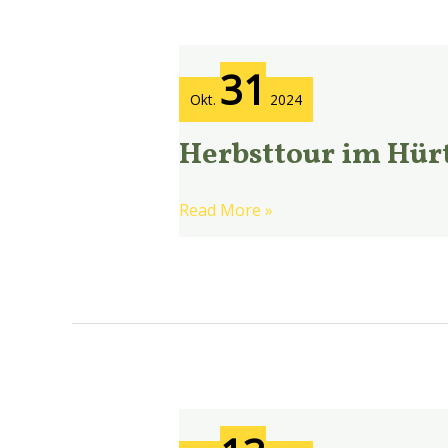
Herbsttour
31
im
Okt.
2024
Hürtgenwald
Herbsttour im Hü
Read More »
Waldabenteuer