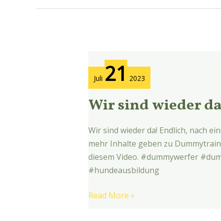
Wir
21
sind
Juli
2023
wieder
da!
Wir sind wieder da
Wir sind wieder da! Endlich, nach e
mehr Inhalte geben zu Dummytrainin
diesem Video. #dummywerfer #dumm
#hundeausbildung
Read More »