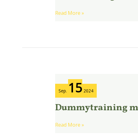
Read More »
Dummytraining
15
mit
Sep.
2024
Libby
Dummytraining mi
Read More »