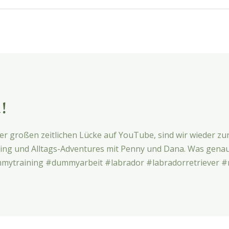
!
iner großen zeitlichen Lücke auf YouTube, sind wir wieder zu
g und Alltags-Adventures mit Penny und Dana. Was genau E
ytraining #dummyarbeit #labrador #labradorretriever #r