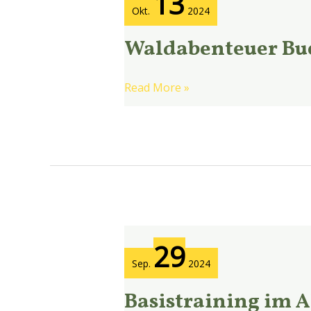
13
Buche
Okt.
2024
19
Waldabenteuer Buc
Read More »
Basistraining
29
im
Sep.
2024
Alltag
Basistraining im A