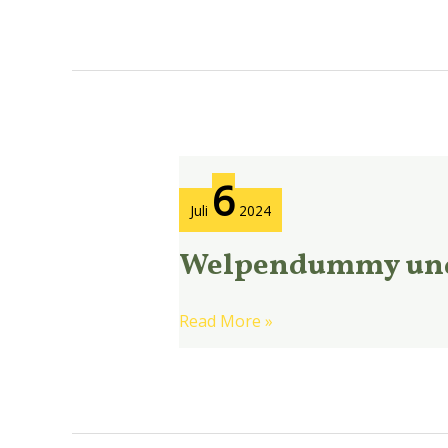
Welpendummy
6
und
Juli
2024
Cowboykaffee
Welpendummy und
Read More »