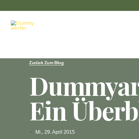
Zum
Inhalt
springen
Zurück Zum Blog
Dummyarb
Ein Überb
Mi., 29. April 2015