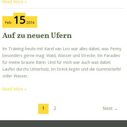
Read More »
Auf
15
zu
Feb.
2014
neuen
Ufern
Auf zu neuen Ufern
Im Training heute mit Karel van Loo war alles dabei, was Penny
besonders gerne mag: Wald, Wasser und Strecke. Ein Paradies
für meine braune Bärin. Und für mich war auch was dabei:
Laufen durchs Unterholz, im Dreck liegen und die Gummistiefel
voller Wasser.
Read More »
1
2
Next
→