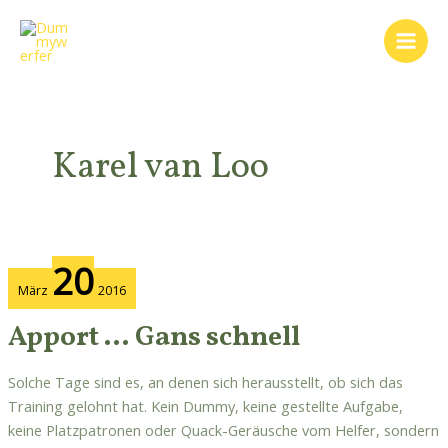
Zum
Post
Main
Inhalt
pagination
Men
springen
Karel van Loo
Apport
20
…
März
2016
Gans
schnell
Apport … Gans schnell
Solche Tage sind es, an denen sich herausstellt, ob sich das
Training gelohnt hat. Kein Dummy, keine gestellte Aufgabe,
keine Platzpatronen oder Quack-Geräusche vom Helfer, sondern