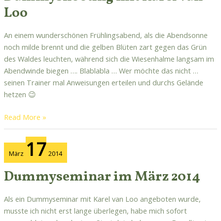
Loo
Loo
An einem wunderschönen Frühlingsabend, als die Abendsonne
noch milde brennt und die gelben Blüten zart gegen das Grün
des Waldes leuchten, während sich die Wiesenhalme langsam im
Abendwinde biegen …. Blablabla … Wer möchte das nicht …
seinen Trainer mal Anweisungen erteilen und durchs Gelände
hetzen 😉
Read More »
Dummyseminar
17
im
März
2014
März
2014
Dummyseminar im März 2014
Als ein Dummyseminar mit Karel van Loo angeboten wurde,
musste ich nicht erst lange überlegen, habe mich sofort