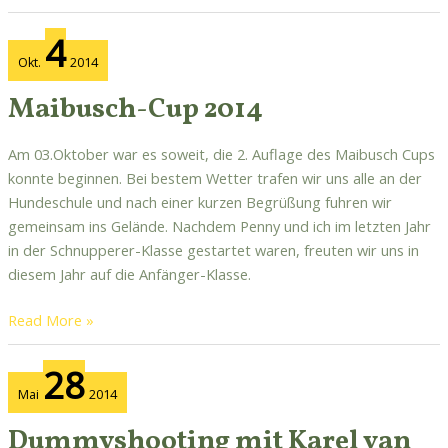
Maibusch-
4
Cup
Okt.
2014
2014
Maibusch-Cup 2014
Am 03.Oktober war es soweit, die 2. Auflage des Maibusch Cups
konnte beginnen. Bei bestem Wetter trafen wir uns alle an der
Hundeschule und nach einer kurzen Begrüßung fuhren wir
gemeinsam ins Gelände. Nachdem Penny und ich im letzten Jahr
in der Schnupperer-Klasse gestartet waren, freuten wir uns in
diesem Jahr auf die Anfänger-Klasse.
Read More »
Dummyshooting
28
mit
Mai
2014
Karel
van
Dummyshooting mit Karel van