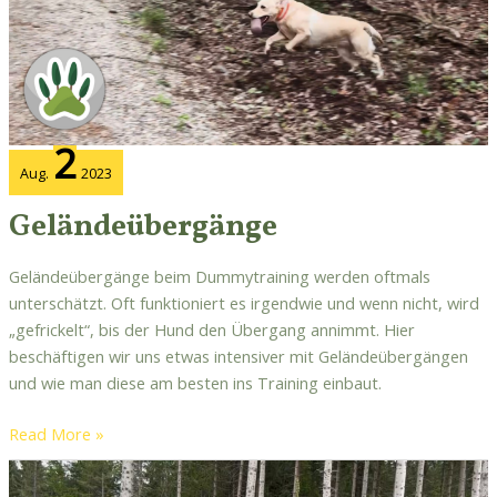
2
Aug.
2023
Geländeübergänge
Geländeübergänge beim Dummytraining werden oftmals
unterschätzt. Oft funktioniert es irgendwie und wenn nicht, wird
„gefrickelt“, bis der Hund den Übergang annimmt. Hier
beschäftigen wir uns etwas intensiver mit Geländeübergängen
und wie man diese am besten ins Training einbaut.
Read More »
Wir