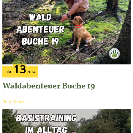
Buche
19
13
Okt.
2024
Waldabenteuer Buche 19
Read More »
Basistraining
im
Alltag