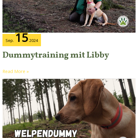
15
Sep.
2024
Dummytraining mit Libby
Read More »
Welpendummy
und
Cowboykaffee