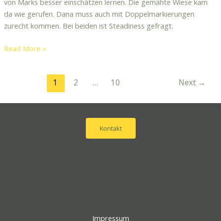
von Marks besser einschätzen lernen. Die gemähte Wiese kam
da wie gerufen. Dana muss auch mit Doppelmarkierungen
zurecht kommen. Bei beiden ist Steadiness gefragt.
Read More »
1
2
…
10
Next
→
Kontakt
Impressum