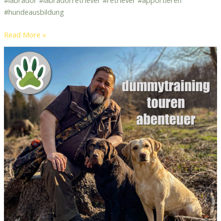
#labrador #labradorretriever #retriever #apportieren
#hundeausbildung
Read More »
Relaunch